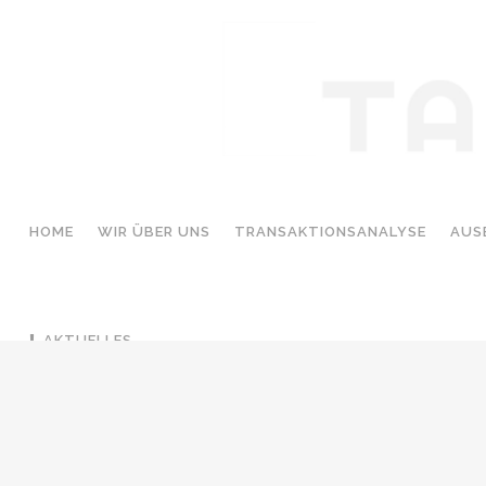
6. BAUSTEIN
Buchungen sind für diese Veranstaltung nicht meh
HOME
WIR ÜBER UNS
TRANSAKTIONSANALYSE
AUS
AKTUELLES