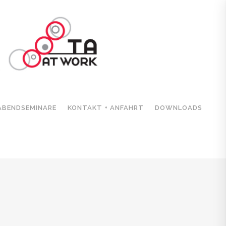
ATUM
/12/2021 - 11/12/2021
EMINARSORT
ABENDSEMINARE
KONTAKT + ANFAHRT
DOWNLOADS
achingbüro Schliersee
ATEGORIE
Masterclass