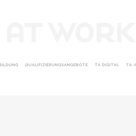
D
r möglich.
10
S
BILDUNG
QUALIFIZIERUNGSANGEBOTE
TA DIGITAL
TA-
Co
K